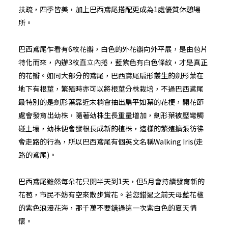
扶疏，四季皆美，加上巴西鳶尾搭配更成為1處優質休憩場
所。
巴西鳶尾乍看有6枚花瓣，白色的外花瓣向外平展，是由苞片
特化而來，內辦3枚直立內捲，藍紫色有白色條紋，才是真正
的花瓣。如同大部分的鳶尾，巴西鳶尾扇形叢生的劍形葉在
地下有根莖，繁殖時亦可以將根莖分株栽培，不過巴西鳶尾
最特別的是劍形葉靠近末梢會抽出扁平如葉的花梗，開花節
處會發育出幼株，隨著幼株生長重量增加，劍形葉被壓彎觸
碰土壤，幼株便會發根長成新的植株，這樣的繁殖擴張彷彿
會走路的行為，所以巴西鳶尾有個英文名稱Walking Iris(走
路的鳶尾)。
巴西鳶尾雖然每朵花只開半天到1天，但5月會持續發育新的
花苞，市民不妨有空來散步賞花。若您錯過之前天母藍花楹
的紫色浪漫花海，那千萬不要錯過這一次紫白色的夏天情
懷。