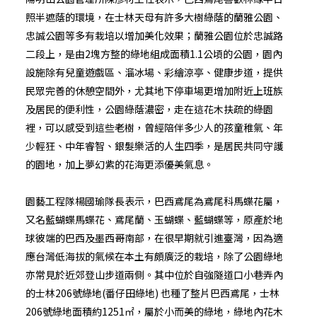
照半遮蔭的環境，在士林天母有許多大樹綠蔭的蘭雅公園、
忠誠公園等多有栽培以增加美化效果；蘭雅公園位於忠誠路
二段上，是由2塊方整的綠地組成面積1.1公頃的公園，園內
設施除有兒童遊戲區、溜冰場、彩繪涼亭、健康步道，提供
民眾完善的休憩空間外，尤其地下停車場更增加附近上班族
及居民的便利性，公園綠蔭濃密，走在這花木扶疏的綠園
裡，可以感受到這些老樹，曾經陪伴多少人的孩童稚氣、年
少輕狂、中年睿智、銀髮樂活的人生四季，是居民共同守護
的園地，加上夢幻紫的花海更添優美氣息。
園藝工程隊楊國瑜隊長表示，巴西鳶尾為鳶尾科馬蝶花屬，
又名藍蝴蝶馬蝶花、鳶尾蘭、玉蝴蝶、藍蝴蝶等，原產於地
球彼端的巴西及墨西哥南部，在很早期就引進臺灣，因為適
應台灣低海拔的氣候在本土有頗廣泛的栽培，除了公園綠地
亦常見於近郊登山步道兩側。其中位於自強隧道口小巷弄內
的士林206號綠地(番仔田綠地) 也種了整片巴西鳶尾，士林
206號綠地面積約1251㎡，屬於小而美的綠地，綠地內花木