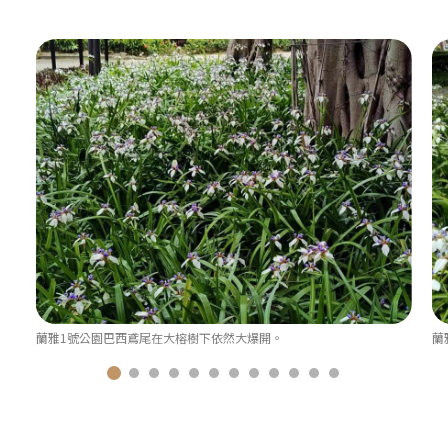
蘭雅1號公園巴西鳶尾在大榕樹下依然大爆開。
蘭