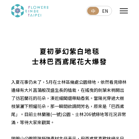
中
EN
夏初夢幻紫白地毯
士林巴西鳶尾花大爆發
入夏花事仍未了，5月在士林區幾處公園綠地，依然看見綠林
邊緣有大片菖蒲般茂盛生長的植栽，在搖曳的劍葉末梢開出
了彷若蘭花的花朵，湊近細聞還帶點香氣。當陽光穿過大樹
枝葉灑下照耀花朵，那一瞬間欲請問芳名，原來是「巴西鳶
尾」。目前士林蘭雅(一號)公園、士林206號綠地等花況非常
滿，等待大家來觀賞。
陽明山公園管理所陳彥材主任表示，巴西鳶尾喜歡林緣半日