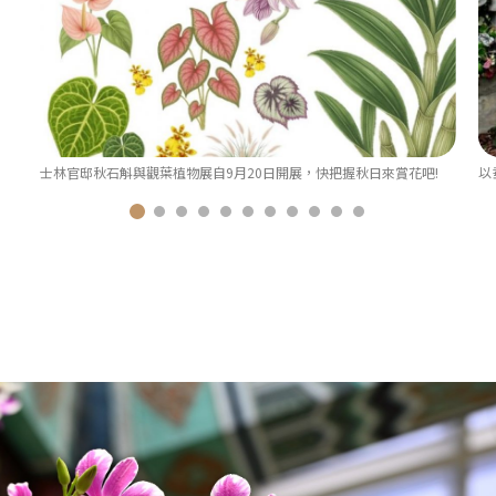
士林官邸秋石斛與觀葉植物展自9月20日開展，快把握秋日來賞花吧!
以