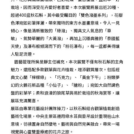
栽培，因而深受花卉愛好者喜愛。本次展覽將展出近20種、
超過400盆秋石斛，其中最受矚目的「雙色潑墨系列」，花瓣
色澤宛如彩筆揮灑，帶來獨特的東方水墨畫意境，令人一見
傾心，像是清新雅致的「綠潑」、獨具文人氣息的「車
敏」、氣勢華麗的「大黃潑」，再加上沉穩典雅的「泰國藍
天使」及瀑布般傾瀉而下的「粉花瀑布」，每一盆都美得讓
人駐足流連。
園藝管理所吳旻靜主任補充，本次展覽不僅有秋石斛的主角
魅力，還搭配多款觀葉與花卉植栽，增添觀賞層次。包括經
典文心蘭「檸檬綠」、「巧克力」、「黃金下午」；粉嫩夢
幻的火鶴花新品種「小仙子」、「糖粉」；宛如大自然調色
盤的彩葉芋；柔和浪漫的狼尾草與易於栽培的秋海棠等，讓
展區充滿驚喜。
展區由專業花藝設計團隊操刀，以秋石斛結合觀葉植栽創造
藝術化場景，中央主景區運用綠水苔與垂吊設計重現枯山水
意境，彷彿置身自然棲地。藝術與自然完美融合，帶來一場
視覺與心靈雙重療癒的花卉之旅。