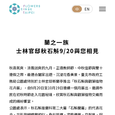
中
EN
蘭之一族
士林官邸秋石斛9/20與您相見
秋高氣爽、涼風送爽的九月，正逢教師節、中秋佳節與雙十
連假之際，最適合闔家出遊、沉浸花香美景。臺北市政府工
務局公園處特別於士林官邸新蘭亭推出「秋石斛與觀葉植物
花卉展」，自9月20日至10月19日連續一個月展出，邀請市
民在初秋時節走入花園秘境，欣賞秋石斛與觀葉植物交織而
成的繽紛饗宴。
公園處表示，秋石斛是蘭科第二大屬「石斛蘭屬」的代表花
卉，花形與蝴蝶蘭相似，色彩斑斕、姿態優雅，且耐旱、好