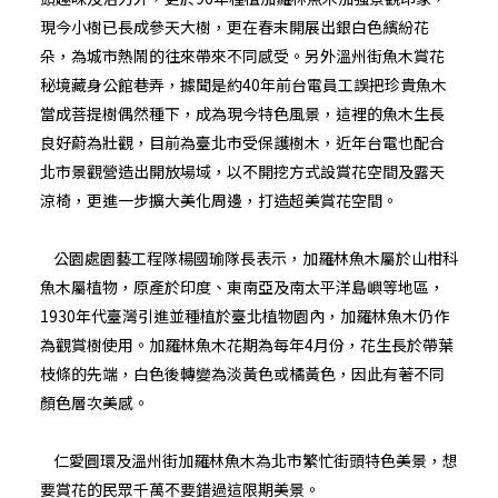
現今小樹已長成參天大樹，更在春末開展出銀白色繽紛花
朵，為城市熱鬧的往來帶來不同感受。另外溫州街魚木賞花
秘境藏身公館巷弄，據聞是約40年前台電員工誤把珍貴魚木
當成菩提樹偶然種下，成為現今特色風景，這裡的魚木生長
良好蔚為壯觀，目前為臺北市受保護樹木，近年台電也配合
北市景觀營造出開放場域，以不開挖方式設賞花空間及露天
涼椅，更進一步擴大美化周邊，打造超美賞花空間。
公園處園藝工程隊楊國瑜隊長表示，加羅林魚木屬於山柑科
魚木屬植物，原產於印度、東南亞及南太平洋島嶼等地區，
1930年代臺灣引進並種植於臺北植物園內，加羅林魚木仍作
為觀賞樹使用。加羅林魚木花期為每年4月份，花生長於帶葉
枝條的先端，白色後轉變為淡黃色或橘黃色，因此有著不同
顏色層次美感。
仁愛圓環及溫州街加羅林魚木為北市繁忙街頭特色美景，想
要賞花的民眾千萬不要錯過這限期美景。