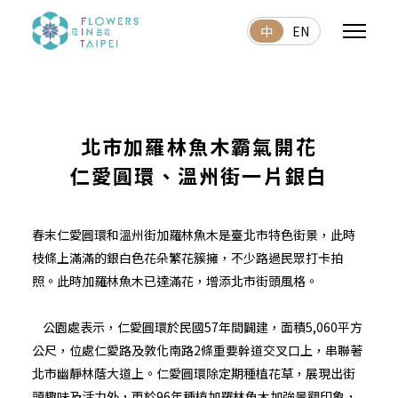
中
EN
北市加羅林魚木霸氣開花
仁愛圓環、溫州街一片銀白
春末仁愛圓環和溫州街加羅林魚木是臺北市特色街景，此時
枝條上滿滿的銀白色花朵繁花簇擁，不少路過民眾打卡拍
照。此時加羅林魚木已達滿花，增添北市街頭風格。
公園處表示，仁愛圓環於民國57年間闢建，面積5,060平方
公尺，位處仁愛路及敦化南路2條重要幹道交叉口上，串聯著
北市幽靜林蔭大道上。仁愛圓環除定期種植花草，展現出街
頭趣味及活力外，更於96年種植加羅林魚木加強景觀印象，