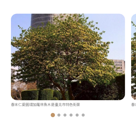
春末仁愛圓環加羅林魚木是臺北市特色街景
春