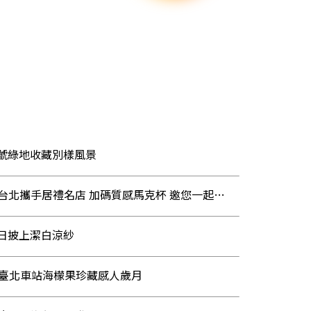
一號綠地收藏別樣風景
最愛花語抽好禮！ 花IN台北攜手居禮名店 加碼質感馬克杯 邀您一起分享花的故事
夏日披上潔白涼紗
 臺北車站海檬果珍藏感人歲月